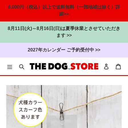
6,000円（税込）以上で送料無料（一部地域は除く）詳
細>>
8月11日(火)～8月16日(日)は夏季休業とさせていただき
ます >>
2027年カレンダー ご予約受付中 >>
検索
ログイン
カ
コ
ン
テ
ン
ツ
に
ス
キ