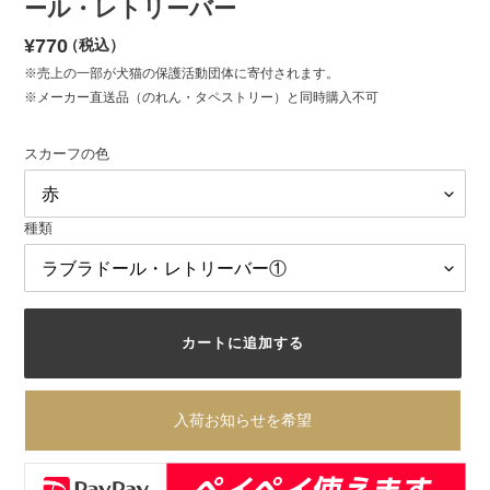
ール・レトリーバー
通
¥770
（税込）
常
※売上の一部が犬猫の保護活動団体に寄付されます。
※メーカー直送品（のれん・タペストリー）と同時購入不可
価
格
スカーフの色
種類
カートに追加する
入荷お知らせを希望