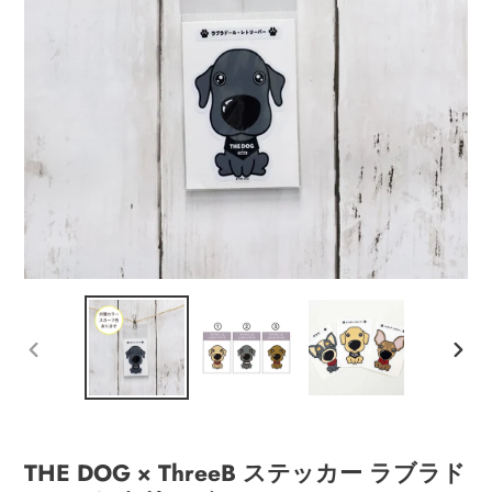
ッ
プ
す
る
前
次
の
の
ス
ス
ラ
ラ
イ
イ
THE DOG × ThreeB ステッカー ラブラド
ド
ド