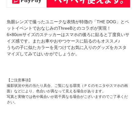
カ
ー
魚眼レンズで撮ったユニークな表情が特徴の「THE DOG」とペ
ト
ットイベントでおなじみのThreeBとのコラボが実現！
に
6×80cmサイズのステッカーはスマホの後ろに貼ると丁度良いサ
商
イズ感です。またお車やおやつケースに貼るのもオススメ♪
品
うちの子に似たカラーを見つけてお気に入りのグッズをカスタ
を
マイズしてみてはいかがでしょうか。
追
加
す
る
【ご注意事項】
撮影状況や光の当たり具合、ご覧になる環境（ＰＣのモニタやスマホの画
面）などにより、色合いが異なって見える場合があります。
写真と実物では色や風合いが若干異なる場合がございますのでご了承くだ
さい。