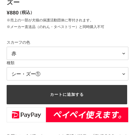
ズー
通
¥880
（税込）
常
※売上の一部が犬猫の保護活動団体に寄付されます。
※メーカー直送品（のれん・タペストリー）と同時購入不可
価
格
スカーフの色
種類
カートに追加する
カ
ー