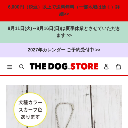
6,000円（税込）以上で送料無料（一部地域は除く）詳
細>>
8月11日(火)～8月16日(日)は夏季休業とさせていただき
ます >>
2027年カレンダー ご予約受付中 >>
検索
ログイン
カ
コ
ン
テ
ン
ツ
に
ス
キ