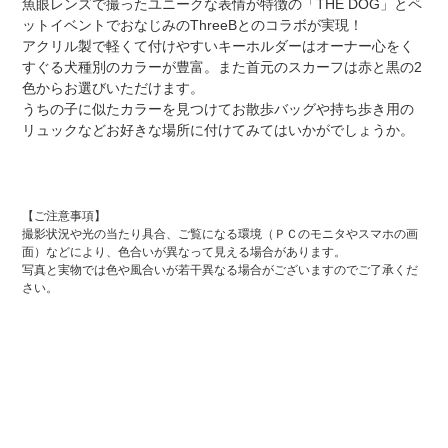
魚眼レンズで撮ったユニークな表情が特徴の「THE DOG」とペ
ト
ットイベントでおなじみのThreeBとのコラボが実現！
に
アクリル製で軽くて付けやすいキーホルダーはオーナー心をく
商
すぐる犬種別のカラーが豊富。また首元のスカーフは赤と黒の2
品
色からお選びいただけます。
を
うちの子に似たカラーを見つけてお散歩バッグや持ち歩き用の
追
リュックなどお好きな場所に付けてみてはいかがでしょうか。
加
す
る
【ご注意事項】
撮影状況や光の当たり具合、ご覧になる環境（ＰＣのモニタやスマホの画
面）などにより、色合いが異なって見える場合があります。
写真と実物では色や風合いが若干異なる場合がございますのでご了承くだ
さい。