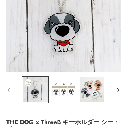
ッ
プ
す
る
前
次
の
の
ス
ス
ラ
ラ
イ
イ
THE DOG × ThreeB キーホルダー シー・
ド
ド