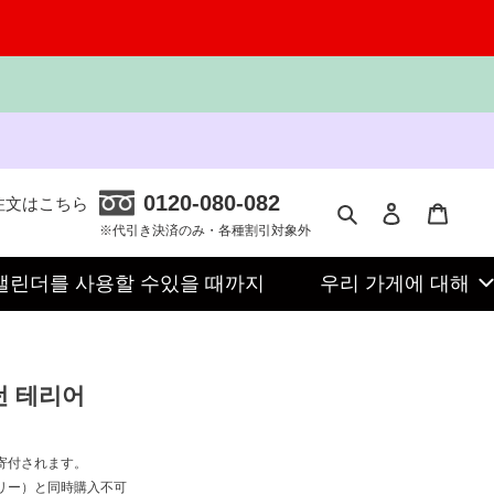
0120-080-082
注文はこちら
찾다
로그인
카트
※代引き決済のみ・各種割引対象外
캘린더를 사용할 수있을 때까지
우리 가게에 대해
스턴 테리어
寄付されます。
リー）と同時購入不可