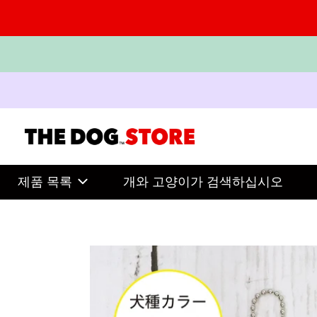
제품 목록
개와 고양이가 검색하십시오
내
용
으
로
건
너
뜁
니