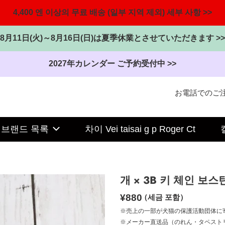
4,400 엔 이상의 무료 배송 (일부 지역 제외) 세부 사항 >>
8月11日(火)～8月16日(日)は夏季休業とさせていただきます >>
2027年カレンダー ご予約受付中 >>
お電話での
ご
브랜드 목록
차이 Vei taisai g p Roger Ct
개 × 3B 키 체인 보
정
¥880
（세금 포함）
가
※売上の一部が犬猫の保護活動団体に
※メーカー直送品（のれん・タペスト