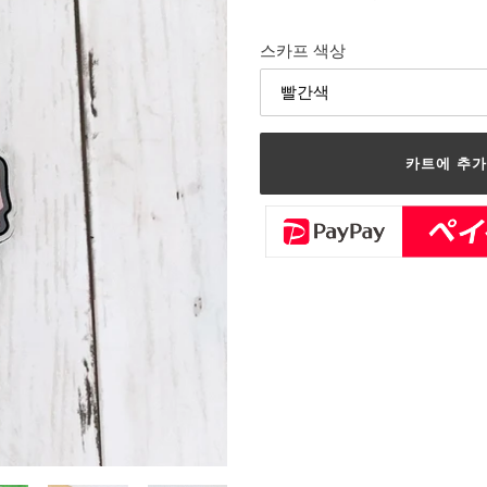
스카프 색상
카트에 추
카
트
에
제
품
을
추
가