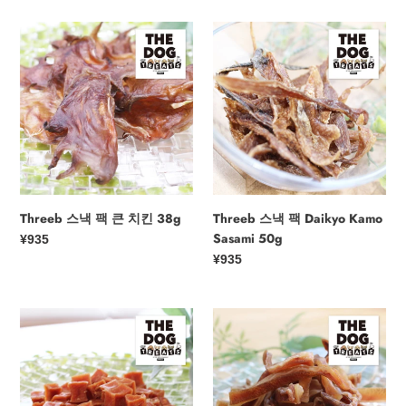
브
65g/15g
Threeb
Threeb
스
스
낵
낵
팩
팩
큰
Daikyo
치
Kamo
킨
Sasami
38g
50g
Threeb 스낵 팩 큰 치킨 38g
Threeb 스낵 팩 Daikyo Kamo
Sasami 50g
정
¥935
가
정
¥935
가
Threeb
3B
스
스
낵
낵
팩
팩
큰
큰/