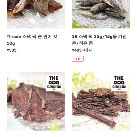
연
을
어
가
컷
진
50g
큰/
작
Threeb 스낵 팩 큰 연어 컷
3B 스낵 팩 35g/15g을 가진
은
50g
큰/작은 콩
콩
정
¥935
정
¥495
~에서
가
가
매진
3B
3B
스
스
낵
낵
팩
팩
큰/
크
작
고
은
작
밴
은
은
사
육
슴