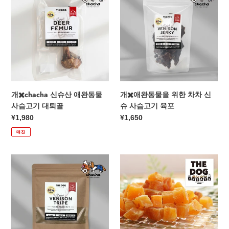
신
애
슈
완
산
동
애
물
완
을
동
위
물
한
사
차
개✖️chacha 신슈산 애완동물
개✖️애완동물을 위한 차차 신
슴
차
사슴고기 대퇴골
슈 사슴고기 육포
고
신
정
¥1,980
정
¥1,650
기
슈
가
가
매진
대
사
퇴
슴
골
고
개
3B
기
✖️
스
육
애
낵
포
완
팩
동
대
물
형/
을
코