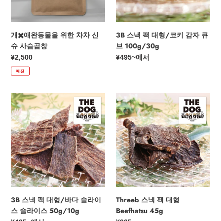
위
키
한
감
차
자
개✖️애완동물을 위한 차차 신
3B 스낵 팩 대형/코키 감자 큐
차
큐
슈 사슴곱창
브 100g/30g
신
브
정
¥2,500
정
¥495
~에서
슈
100g/30g
가
가
매진
사
슴
곱
3B
Threeb
창
스
스
낵
낵
팩
팩
대
대
형/
형
바
Beefhatsu
다
45g
슬
라
3B 스낵 팩 대형/바다 슬라이
Threeb 스낵 팩 대형
이
스 슬라이스 50g/10g
Beefhatsu 45g
스