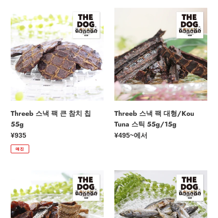
Threeb
Threeb
스
스
낵
낵
팩
팩
큰
대
참
형/Kou
치
Tuna
칩
스
55g
틱
55g/15g
Threeb 스낵 팩 큰 참치 칩
Threeb 스낵 팩 대형/Kou
55g
Tuna 스틱 55g/15g
정
¥935
정
¥495
~에서
가
가
매진
Threeb
3B
스
스
낵
낵
팩
팩
큰
35g/15g