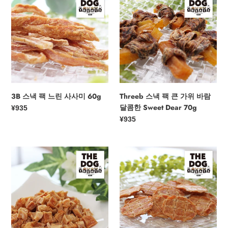
스
스
낵
낵
팩
팩
느
큰
린
가
사
위
사
바
미
람
60g
달
3B 스낵 팩 느린 사사미 60g
Threeb 스낵 팩 큰 가위 바람
콤
달콤한 Sweet Dear 70g
정
¥935
한
가
정
¥935
Sweet
가
Dear
70g
3B
3B
스
스
낵
낵
팩
팩
대
대
형/
형/
작
작