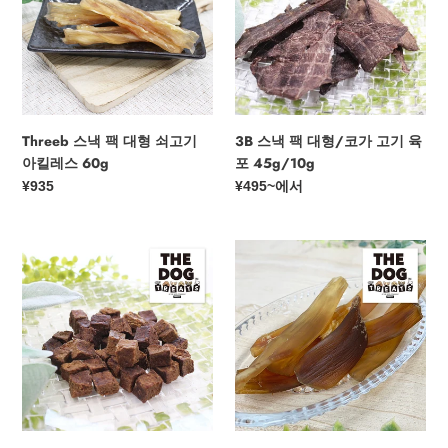
대
대
형
형/
쇠
코
고
가
기
고
아
기
Threeb 스낵 팩 대형 쇠고기
3B 스낵 팩 대형/코가 고기 육
킬
육
아킬레스 60g
포 45g/10g
레
포
정
¥935
정
¥495
~에서
스
45g/10g
가
가
60g
Threeb
Threeb
스
스
낵
낵
팩
팩
OMA
OMA
고
는
기
50g
큐
을
브
죽
50g
입