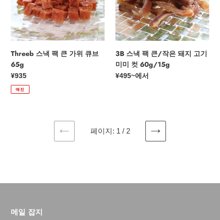
가
작
위
은
큐
돼
브
지
65g
고
Threeb 스낵 팩 큰 가위 큐브
3B 스낵 팩 큰/작은 돼지 고기
기
65g
미미 컷 60g/15g
미
정
¥935
정
¥495
~에서
미
가
가
매진
컷
60g/15g
페이지: 1 / 2
이
다
전
음
페
페
이
이
지
지
메일 잡지