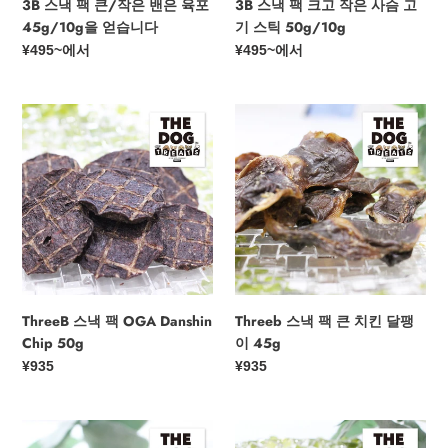
3B 스낵 팩 큰/작은 밴은 육포
3B 스낵 팩 크고 작은 사슴 고
포
고
45g/10g을 얻습니다
기 스틱 50g/10g
45g/10g
기
정
¥495
~에서
정
¥495
~에서
을
스
가
가
얻
틱
습
50g/10g
ThreeB
Threeb
니
스
스
다
낵
낵
팩
팩
OGA
큰
Danshin
치
Chip
킨
50g
달
팽
이
ThreeB 스낵 팩 OGA Danshin
Threeb 스낵 팩 큰 치킨 달팽
45g
Chip 50g
이 45g
정
¥935
정
¥935
가
가
3B
Threeb