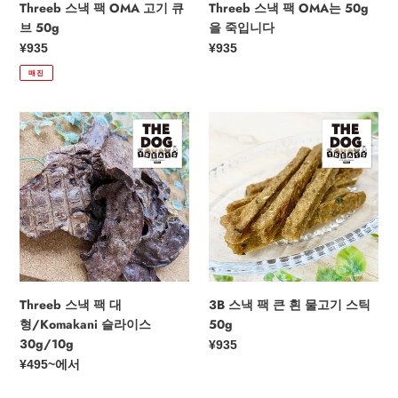
Threeb 스낵 팩 OMA 고기 큐
Threeb 스낵 팩 OMA는 50g
니
브 50g
을 죽입니다
다
정
¥935
정
¥935
가
가
매진
Threeb
3B
스
스
낵
낵
팩
팩
대
큰
형/Komakani
흰
슬
물
라
고
이
기
스
스
Threeb 스낵 팩 대
3B 스낵 팩 큰 흰 물고기 스틱
30g/10g
틱
형/Komakani 슬라이스
50g
50g
30g/10g
정
¥935
가
정
¥495
~에서
가