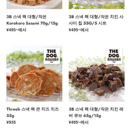
은
은
Korokoro
치
Sasami
킨
3B 스낵 팩 대형/작은
3B 스낵 팩 대형/작은 치킨 사
70g/15g
사
Korokoro Sasami 70g/15g
사미 칩 55G/5 시트
사
정
¥495
~에서
정
¥495
~에서
미
가
가
칩
55G/5
Threeb
3B
시
스
스
트
낵
낵
팩
팩
큰
대
치
형/
즈
작
치
은
즈
치
55g
킨
Threeb 스낵 팩 큰 치즈 치즈
3B 스낵 팩 대형/작은 치킨 레
레
55g
버 큐브 65g/15g
버
정
¥935
정
¥495
~에서
큐
가
가