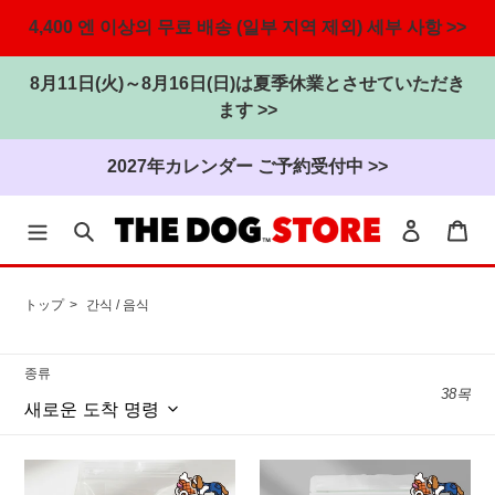
4,400 엔 이상의 무료 배송 (일부 지역 제외) 세부 사항 >>
8月11日(火)～8月16日(日)は夏季休業とさせていただき
ます >>
2027年カレンダー ご予約受付中 >>
찾다
로그인
카
내
용
トップ
간식 / 음식
으
로
건
종류
38목
너
뜁
니
개
개
다
✖️chacha
✖️