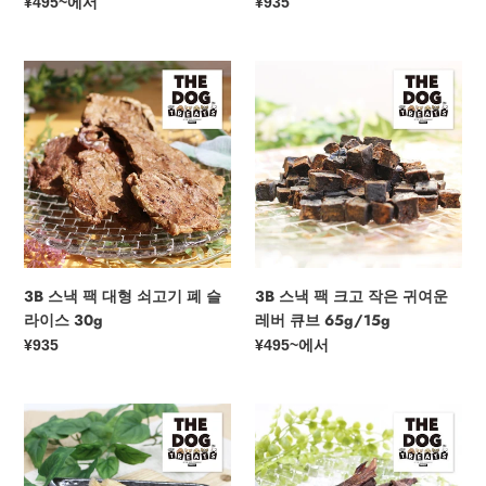
정
¥495
~에서
정
¥935
슬
가
가
라
이
3B
3B
스
스
스
50g/10g
낵
낵
팩
팩
대
크
형
고
쇠
작
고
은
기
귀
폐
여
3B 스낵 팩 대형 쇠고기 폐 슬
3B 스낵 팩 크고 작은 귀여운
슬
운
라이스 30g
레버 큐브 65g/15g
라
레
정
¥935
정
¥495
~에서
이
버
가
가
스
큐
30g
브
Threeb
3B
65g/15g
스
스
낵
낵
팩
팩