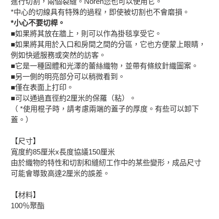
進行切割，兩個裂縫。Noren您也可以使用它。
添
*中心的切線具有特殊的過程，即使被切割也不會磨損。
加
*小心不要切桿。
到
■如果將其放在牆上，則可以作為掛毯享受它。
購
■如果將其用於入口和房間之間的分區，它也方便蒙上眼睛，
物
例如快遞服務或突然的訪客。
車
■它是一種固體和光澤的蕾絲織物，並帶有條紋針織圖案。
■另一側的明亮部分可以稍微看到。
■僅在表面上打印。
■可以通過直徑約2厘米的保羅（粘）。
（ *使用棍子時，請考慮兩端的蓋子的厚度。有些可以卸下
蓋。）
【尺寸】
寬度約85厘米x長度協議150厘米
由於織物的特性和切割和縫紉工作中的某些變形，成品尺寸
可能會導致高達2厘米的誤差。
【材料】
100％聚酯