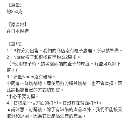
【重量】
約250克
【原產地】
在日本製造
【筆記】
1：B桿分別出售。我們的商店沒有棍子處理，所以請準備。
2：Noren棍子和棍棒直徑約為2厘米。
（ *使用棍子時，請考慮兩端的蓋子的厚度。有些可以卸下
蓋。）
3：這個Noren沒有破碎。
中間有一條切割線，即使用剪刀將其切割，也不會磨損，因
此請根據自己的方式切割它。
*小心不要切桿。
4：它將是一個方面的打印。它沒有在背面打印。
▲請注意，訂購後，除了有缺陷的產品以外，我們不能接受
取消和返回，因為它是產品生產的產品。