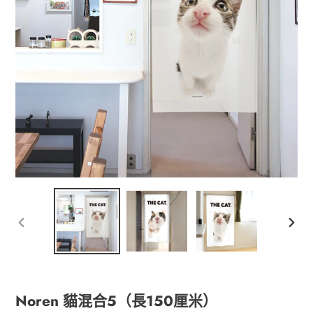
以
下
前
一
的
個
幻
幻
燈
燈
Noren 貓混合5（長150厘米）
片
片