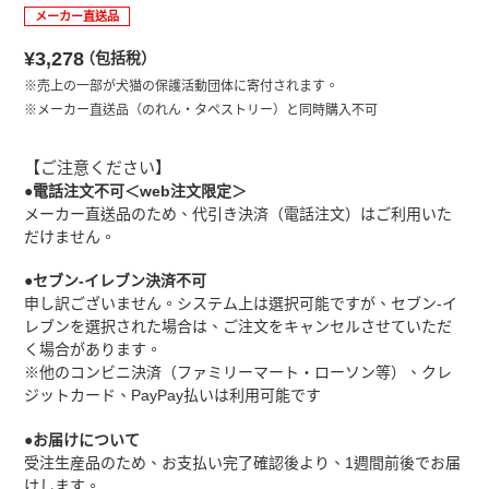
メーカー直送品
正
¥3,278
（包括稅）
常
※売上の一部が犬猫の保護活動団体に寄付されます。
※メーカー直送品（のれん・タペストリー）と同時購入不可
價
格
【ご注意ください】
●電話注文不可＜web注文限定＞
メーカー直送品のため、代引き決済（電話注文）はご利用いた
だけません。
●セブン‐イレブン決済不可
申し訳ございません。システム上は選択可能ですが、セブン‐イ
レブンを選択された場合は、ご注文をキャンセルさせていただ
く場合があります。
※他のコンビニ決済（ファミリーマート・ローソン等）、クレ
ジットカード、PayPay払いは利用可能です
●お届けについて
受注生産品のため、お支払い完了確認後より、1週間前後でお届
けします。