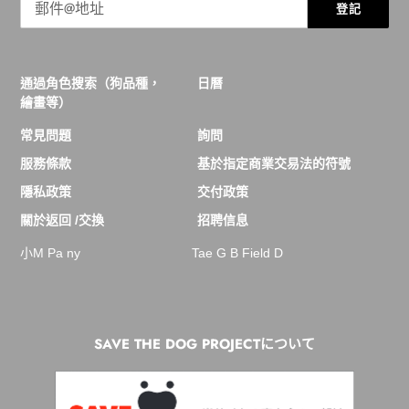
登記
通過角色搜索（狗品種，
日曆
繪畫等）
常見問題
詢問
服務條款
基於指定商業交易法的符號
隱私政策
交付政策
關於返回 /交換
招聘信息
小M Pa ny
Tae G B Field D
SAVE THE DOG PROJECTについて