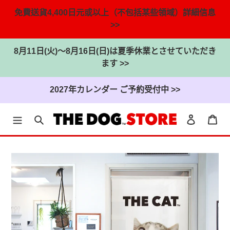
免費送貨4,400日元或以上（不包括某些領域）詳細信息
>>
8月11日(火)～8月16日(日)は夏季休業とさせていただき
ます >>
2027年カレンダー ご予約受付中 >>
搜尋
登入
大
跳
到
內
容