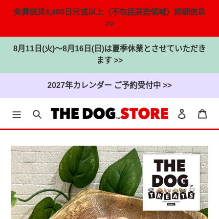
免費送貨4,400日元或以上（不包括某些領域）詳細信息
>>
8月11日(火)～8月16日(日)は夏季休業とさせていただき
ます >>
2027年カレンダー ご予約受付中 >>
搜尋
登入
大
跳
到
內
容