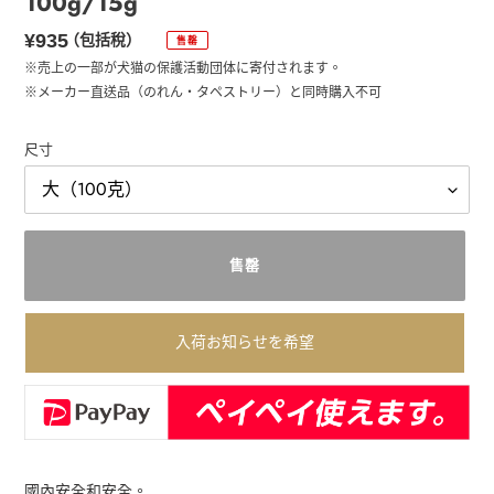
100g/15g
正
¥935
（包括稅）
售罄
常
※売上の一部が犬猫の保護活動団体に寄付されます。
※メーカー直送品（のれん・タペストリー）と同時購入不可
價
格
尺寸
售罄
入荷お知らせを希望
將
產
國內安全和安全。