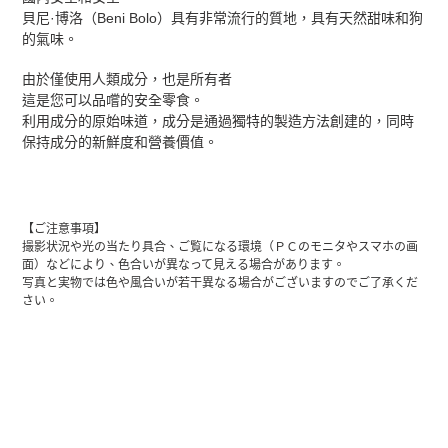
品
貝尼·博洛（Beni Bolo）具有非常流行的質地，具有天然甜味和狗
添
的氣味。
加
到
由於僅使用人類成分，也是所有者
購
這是您可以品嚐的安全零食。
物
利用成分的原始味道，成分是通過獨特的製造方法創建的，同時
車
保持成分的新鮮度和營養價值。
【ご注意事項】
撮影状況や光の当たり具合、ご覧になる環境（ＰＣのモニタやスマホの画
面）などにより、色合いが異なって見える場合があります。
写真と実物では色や風合いが若干異なる場合がございますのでご了承くだ
さい。