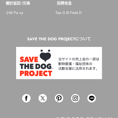
關於返回 /交換
招聘信息
小M Pa ny
Tae G B Field D
SAVE THE DOG PROJECTについて
Facebook
Twitter
Pinterest
Instagram
Line